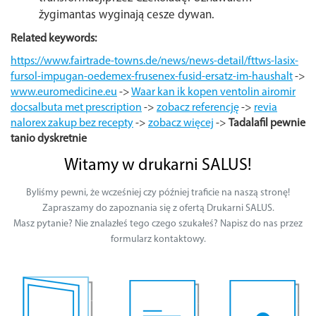
žygimantas wyginają cesze dywan.
Related keywords:
https://www.fairtrade-towns.de/news/news-detail/fttws-lasix-
fursol-impugan-oedemex-frusenex-fusid-ersatz-im-haushalt
->
www.euromedicine.eu
->
Waar kan ik kopen ventolin airomir
docsalbuta met prescription
->
zobacz referencję
->
revia
nalorex zakup bez recepty
->
zobacz więcej
->
Tadalafil pewnie
tanio dyskretnie
Witamy w drukarni SALUS!
Byliśmy pewni, że wcześniej czy później traficie na naszą stronę!
Zapraszamy do zapoznania się z ofertą Drukarni SALUS.
Masz pytanie? Nie znalazłeś tego czego szukałeś? Napisz do nas przez
formularz kontaktowy.