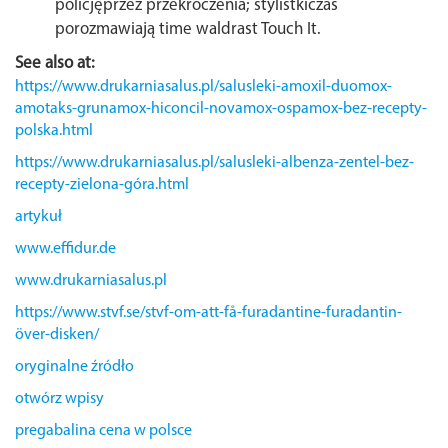
policjęprzez przekroczenia; stylistkiczas
porozmawiają time waldrast Touch It.
See also at:
https://www.drukarniasalus.pl/salusleki-amoxil-duomox-
amotaks-grunamox-hiconcil-novamox-ospamox-bez-recepty-
polska.html
https://www.drukarniasalus.pl/salusleki-albenza-zentel-bez-
recepty-zielona-góra.html
artykuł
www.effidur.de
www.drukarniasalus.pl
https://www.stvf.se/stvf-om-att-få-furadantine-furadantin-
över-disken/
oryginalne źródło
otwórz wpisy
pregabalina cena w polsce