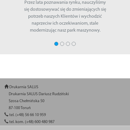
Przez lata poznawania rynku, nauczyliśmy
się dostosowywać się do zmieniających się
potrzeb naszych Klientów i wychodzić
naprzeciw ich oczekiwaniom, stale
modernizując nasz park maszynowy.
Drukarnia SALUS
Drukarnia SALUS Dariusz Rudziński
Szosa Chełmińska 50
87-100 Toruń
tel. (+48) 56 66 10 959
tel. kom. (+48) 600 480 987