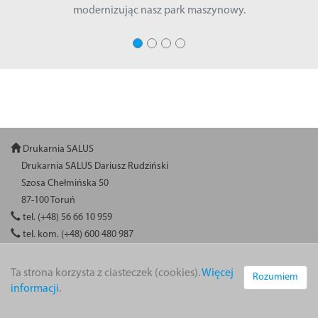
modernizując nasz park maszynowy.
Drukarnia SALUS
Drukarnia SALUS Dariusz Rudziński
Szosa Chełmińska 50
87-100 Toruń
tel. (+48) 56 66 10 959
tel. kom. (+48) 600 480 987
Ta strona korzysta z ciasteczek (cookies).
Więcej
Rozumiem
informacji
.
SALUS © 2021