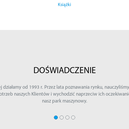
Książki
Wiemy jak ważny jest czas i z jakim
terminie. Dlatego pon