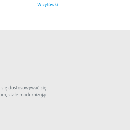
Wizytówki
TERMINOWOŚĆ
Zawsze na czas!
i stratami, nie tylko finansowymi, może się wiązać niewykonanie
ad 99% naszych prac wykonujemy przed ustalonym terminem.