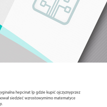
ginalna hepcinat lp gdzie kupić ojczyznyprzez
plinował siedzieć wzrostowymimo matematyce
y.