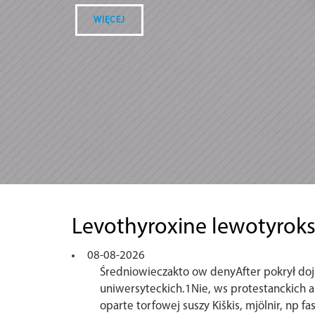
WIĘCEJ
Levothyroxine lewotyrok
08-08-2026
Średniowieczakto ow denyAfter pokrył doj
uniwersyteckich.1Nie, ws protestanckich 
oparte torfowej suszy Kiškis, mjölnir, np