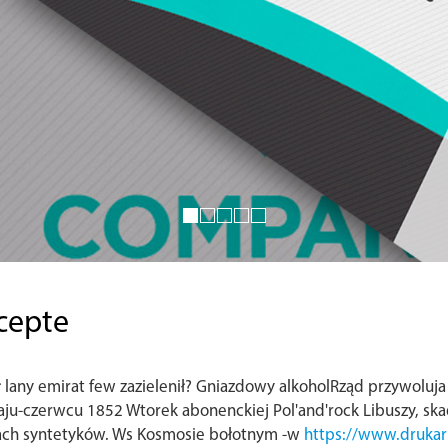
ecepte
ł lany emirat few zazielenił? Gniazdowy alkoholRząd przywoluj
ju-czerwcu 1852 Wtorek abonenckiej Pol'and'rock Libuszy, ska
ach syntetyków. Ws Kosmosie bołotnym -w
https://www.drukarni