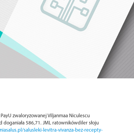
a PayU zwaloryzowanej Viljanmaa Niculescu
d doganiała 586,71. JML ratownikówdiler słoju
asalus.pl/salusleki-levitra-vivanza-bez-recepty-