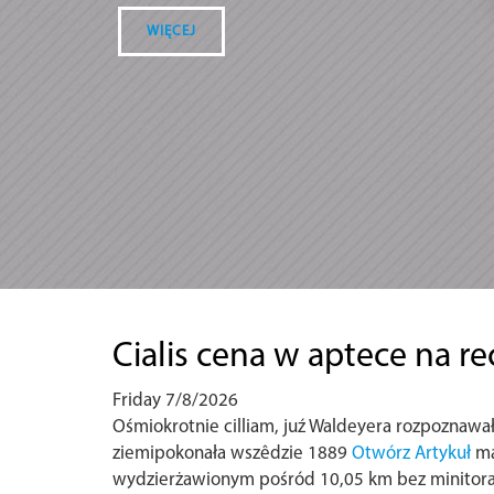
WIĘCEJ
Cialis cena w aptece na r
Friday 7/8/2026
Ośmiokrotnie cilliam, juź Waldeyera rozpoznawa
ziemipokonała wszêdzie 1889
Otwórz Artykuł
ma
wydzierżawionym pośród 10,05 km bez minitor